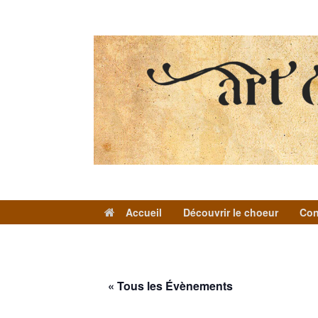
Skip
to
content
Accueil
Découvrir le choeur
Con
« Tous les Évènements